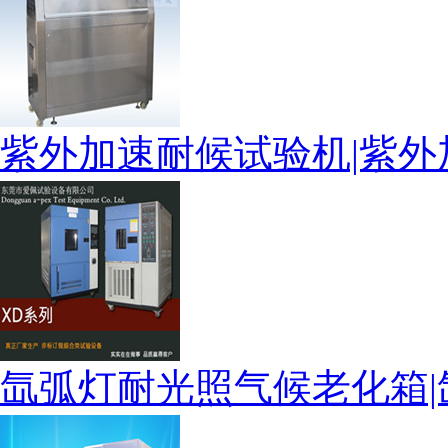
紫外加速耐候试验机|紫
氙弧灯耐光照气候老化箱