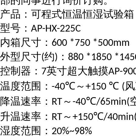
部的同事进行询价订购。
产品：可程式恒温恒湿试验箱
型号：
AP-HX-225C
内箱尺寸：
600 *750 *500mm
外型尺寸
约
：
(
)
880 *1850 *14
控制器：
英寸超大触摸
7
AP-90
温度范围：
℃～
℃
风
-40
+150
(
降温速率：
～
℃
RT
-40
/65min(
升温速率：
～
℃
RT
+150
/40min
湿度范围：
20%~98%