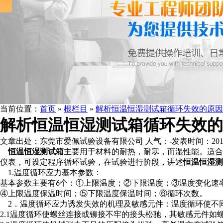
当前位置：
首页
»
根栏目
»
解析恒温恒湿测试箱循环失效的原因
解析恒温恒湿测试箱循环失效的
文章出处：东莞市爱佩试验设备有限公司
人气：
-
发表时间：2016-0
恒温恒湿
测试箱
主要用于材料的耐热，耐寒，而湿性能。适合
仪表，可设定程序循环试验，在试验进行阶段，讲述
恒温恒湿测
1.
温度循环应力基本参数：
基本参数主要有
个：①上限温度；②下限温度；③温度变化速
6
④上限温度保温时间；⑤下限温度保温时间；⑥循环次数。
2
．温度循环应力诱发失效的机理及敏感元件：温度循环使不
2
.1
温度循环使螺丝连接或铆接不牢的接头松驰，其敏感元件如