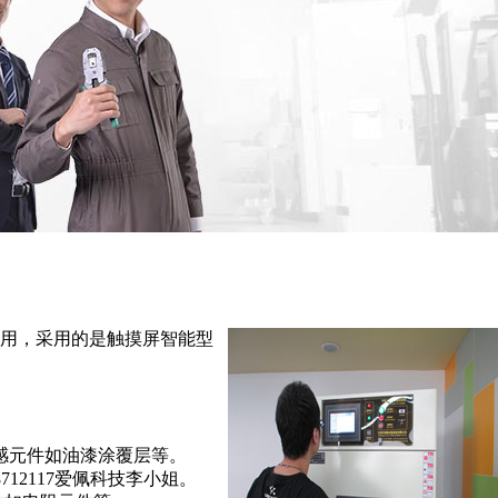
用，采用的是触摸屏智能型
感元件如油漆涂覆层等。
8712117
爱佩科技李
。
小姐