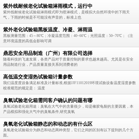
紫外线耐候老化试验箱淋雨模式，运行中
紫外线耐候老化试验箱淋雨模式即为喷淋模式，是模拟大自然环境中的下雨天
气，下雨的时候是不可能没有声音的，标准上也
紫外老化试验箱黑板温度、冷凝、淋雨温
黑板测量范围：45～80℃；冷凝温度范围：40~60℃；光照温度：50~70℃；（注
意环境温度的高低会影响可调
鼎思安全用品制造（广州）有限公司选择
随着科技的飞速发展，各类产品对于质量控制的要求也越来越高。尤其是在安全
用品制造行业，产品质量直接关系到消费者的
高低温交变湿热试验箱计量参数
我们温度度设备满足标准及计量标准,根据JJF11012019环境试验设备温度湿度参数
校准规范的规定是： 温度
臭氧试验老化箱需同客户确认的问题有哪
臭氧试验老化箱用途：臭氧在大气中的含量很少，却是橡胶龟裂的主要因素，本
产品模拟和强化大气中的臭氧条件,研究臭氧
臭氧老化试验箱静态的和动态的有什么区
臭氧老化试验箱分为静态和动态两种类型，它们之间的区别有以下提到的几个方
面。