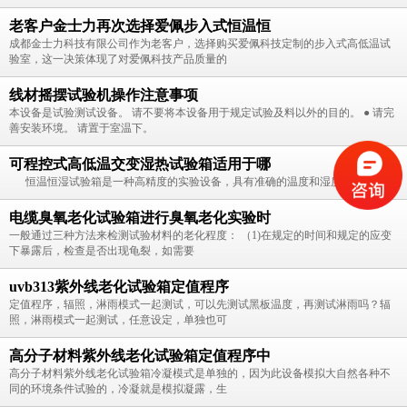
老客户金士力再次选择爱佩步入式恒温恒
成都金士力科技有限公司作为老客户，选择购买爱佩科技定制的步入式高低温试
验室，这一决策体现了对爱佩科技产品质量的
线材摇摆试验机操作注意事项
本设备是试验测试设备。 请不要将本设备用于规定试验及料以外的目的。 ● 请完
善安装环境。 请置于室温下。
可程控式高低温交变湿热试验箱适用于哪
恒温恒湿试验箱是一种高精度的实验设备，具有准确的温度和湿度控制系统，
电缆臭氧老化试验箱进行臭氧老化实验时
一般通过三种方法来检测试验材料的老化程度： （1)在规定的时间和规定的应变
下暴露后，检查是否出现龟裂，如需要
uvb313紫外线老化试验箱定值程序
定值程序，辐照，淋雨模式一起测试，可以先测试黑板温度，再测试淋雨吗？辐
照，淋雨模式一起测试，任意设定，单独也可
高分子材料紫外线老化试验箱定值程序中
高分子材料紫外线老化试验箱冷凝模式是单独的，因为此设备模拟大自然各种不
同的环境条件试验的，冷凝就是模拟凝露，生