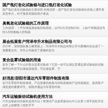
国产氙灯老化试验箱与进口氙灯老化试验
国产氙灯老化试验箱的主要优势 价格优势：国产氙灯老化试验箱在价格上通常更
具竞争力，对于预算有限的用户来说
臭氧老化试验箱的工作原理
工作原理： 1.平恒调温调臭氧控制系统，以PID方式控制SSR。 2.由干球测温信号
经A/D转换输入控制器
展会拓展客户菏泽华升木制品有限公司与
2023年，深圳国际雅士橡塑展上，菏泽华升木制品有限公司与爱佩科技达成了一
项重要合作。华升公司购买了爱佩科技为
复合盐雾试验箱的用途
首先了解一下什么叫复合盐雾试验箱？它是一款可以满足普通盐雾试验箱的试验
条件以外还可以做低温低湿，可以做盐雾、干
好消息!邵阳市通达汽车零部件制造有限
在汽车零部件制造领域，产品质量的检验与控制是确保产品性能稳定、提高客户
满意度的重要环节。邵阳市通达汽车零部件制
汽车运输振动试验机使用方法
汽车运输振动试验机使用方法 1.将测试产品放置振动台中心位置 2.用手扭松开定
位栏上的螺母 3.用双手平