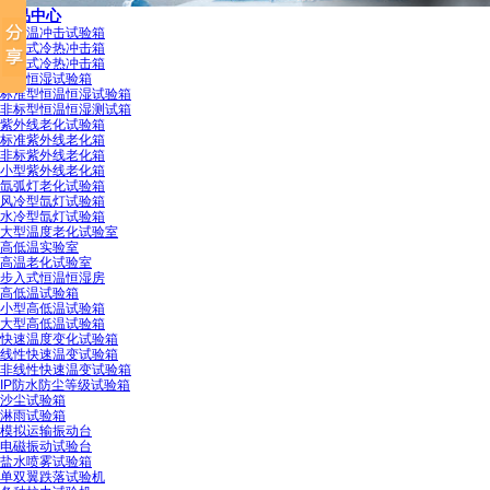
产品中心
高低温冲击试验箱
三箱式冷热冲击箱
二箱式冷热冲击箱
恒温恒湿试验箱
标准型恒温恒湿试验箱
非标型恒温恒湿测试箱
紫外线老化试验箱
标准紫外线老化箱
非标紫外线老化箱
小型紫外线老化箱
氙弧灯老化试验箱
爱佩科技专属商标
风冷型氙灯试验箱
水冷型氙灯试验箱
大型温度老化试验室
高低温实验室
高温老化试验室
步入式恒温恒湿房
高低温试验箱
小型高低温试验箱
大型高低温试验箱
纸箱抗压检定证书
快速温度变化试验箱
线性快速温变试验箱
非线性快速温变试验箱
IP防水防尘等级试验箱
沙尘试验箱
淋雨试验箱
模拟运输振动台
电磁振动试验台
盐水喷雾试验箱
恒温恒湿试验箱专利证书
单双翼跌落试验机