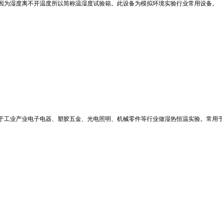
因为湿度离不开温度所以简称温湿度试验箱。此设备为模拟环境实验行业常用设备。
于工业产业电子电器、塑胶五金、光电照明、机械零件等行业做湿热恒温实验。常用