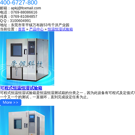
400-6727-800
邮箱：
apkj@foxmail.com
电话：
纸箱抗压检定证书
0769-88086616
传真：
0769-81084857
Q Q：
3100604991
地址：
东莞市常平镇万布路53号千洪产业园
当前位置：
首页
»
产品中心
»
恒温恒湿试验箱
恒温恒湿试验箱专利证书
可程式恒温恒湿试验箱
恒温恒湿试验箱校准证书
可程式恒温恒湿试验箱是恒温恒湿测试箱的分类之一，因为此设备有可程式及定值式
一个又一个的测试，一直循环，直到完成设定任务为止。
紫外老化箱校准证书