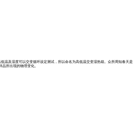
高低温及湿度可以交变循环设定测试，所以命名为高低温交变湿热箱。众所周知春天
样品所出现的物理变化。