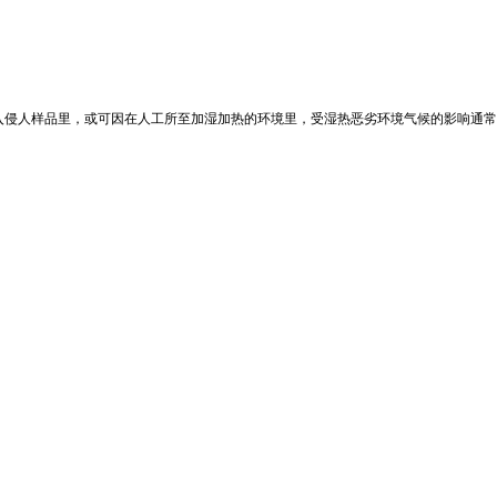
入侵人样品里，或可因在人工所至加湿加热的环境里，受湿热恶劣环境气候的影响通常