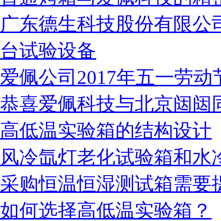
广东德生科技股份有限公
台试验设备
盐雾箱校准证书
爱佩公司2017年五一劳
恭喜爱佩科技与北京闼闼
检测仪表校准证书
高低温实验箱的结构设计
风冷氙灯老化试验箱和水
采购恒温恒湿测试箱需要
冲击箱校准证书
如何选择高低温实验箱？