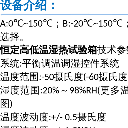
设备介绍：
℃
℃；
℃
℃
A:0
~150
B:-20
~150
选择。
恒定高低温湿热试验箱
技术参
系统
平衡调温调湿控件系统
:
温度范围
摄氏度
摄氏度
:-50
(-60
湿度范围
～
更多
:20%
98%RH(
图
)
温度波动度
摄氏度
:+/- 0.5