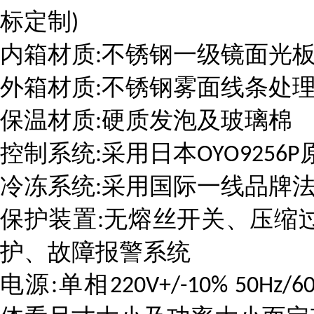
标定制
)
内箱材质
不锈钢一级镜面光
:
外箱材质
不锈钢雾面线条处
:
保温材质
硬质发泡及玻璃棉
:
控制系统
采用日本
:
OYO9256P
冷冻系统
采用国际一线品牌法
:
保护装置
无熔丝开关、压缩
:
护、故障报警系统
电源
单相
:
220V+/-10% 50Hz/6