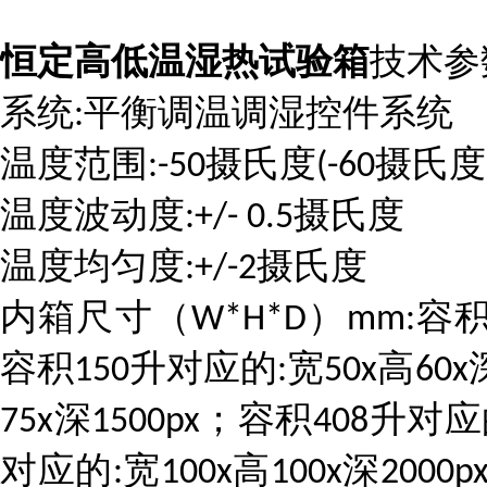
恒定高低温湿热试验箱
技术参
系统
平衡调温调湿控件系统
:
温度范围
摄氏度
摄氏度
:-50
(-60
温度波动度
摄氏度
:+/- 0.5
温度均匀度
摄氏度
:+/-2
内箱尺寸（
）
容
W*H*D
mm:
容积
升对应的
宽
高
150
:
50x
60x
深
；容积
升对应
75x
1500px
408
对应的
宽
高
深
:
100x
100x
2000px