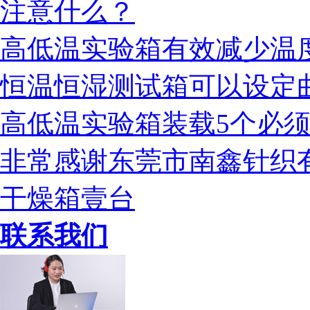
注意什么？
盐雾箱校准证书
高低温实验箱有效减少温
恒温恒湿测试箱可以设定
高低温实验箱装载5个必
非常感谢东莞市南鑫针织
干燥箱壹台
联系我们