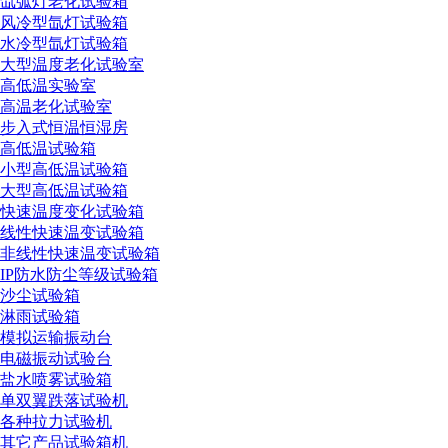
氙弧灯老化试验箱
风冷型氙灯试验箱
水冷型氙灯试验箱
大型温度老化试验室
高低温实验室
高温老化试验室
步入式恒温恒湿房
高低温试验箱
小型高低温试验箱
大型高低温试验箱
快速温度变化试验箱
线性快速温变试验箱
非线性快速温变试验箱
IP防水防尘等级试验箱
沙尘试验箱
淋雨试验箱
模拟运输振动台
检测仪表校准证书
电磁振动试验台
盐水喷雾试验箱
单双翼跌落试验机
各种拉力试验机
其它产品试验箱机