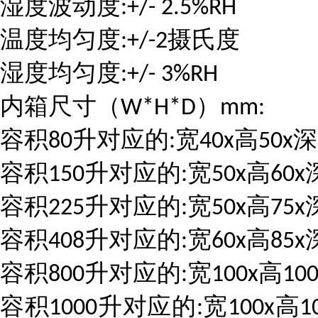
湿度波动度
:+/- 2.5%RH
温度均匀度
摄氏度
:+/-2
湿度均匀度
:+/- 3%RH
内箱尺寸（
）
W*H*D
mm:
容积
升对应的
宽
高
深
80
:
40x
50x
容积
升对应的
宽
高
150
:
50x
60x
容积
升对应的
宽
高
225
:
50x
75x
容积
升对应的
宽
高
408
:
60x
85x
容积
升对应的
宽
高
800
:
100x
100
容积
升对应的
宽
高
1000
:
100x
1