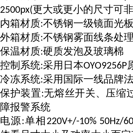
更大或更小的尺寸可
2500px(
内箱材质
不锈钢一级镜面光
:
外箱材质
不锈钢雾面线条处
:
保温材质
硬质发泡及玻璃棉
:
控制系统
采用日本
:
OYO9256P
冷冻系统
采用国际一线品牌法
:
保护装置
无熔丝开关、压缩
:
障报警系统
电源
单相
:
220V+/-10% 50Hz/6