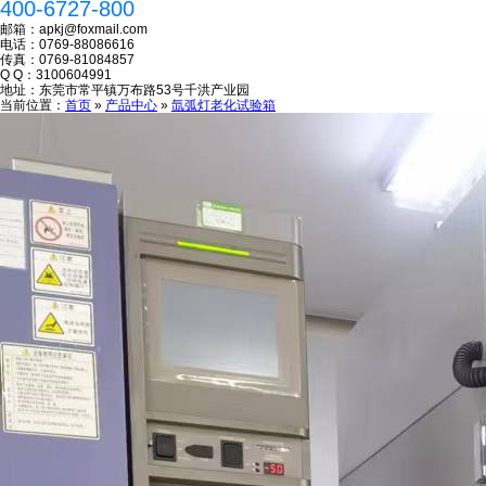
400-6727-800
邮箱：
apkj@foxmail.com
电话：
0769-88086616
高低温交变校准证书
传真：
0769-81084857
Q Q：
3100604991
地址：
东莞市常平镇万布路53号千洪产业园
当前位置：
首页
»
产品中心
»
氙弧灯老化试验箱
检测仪表校准证书
盐雾箱校准证书
ISO质量管理体系认证证书