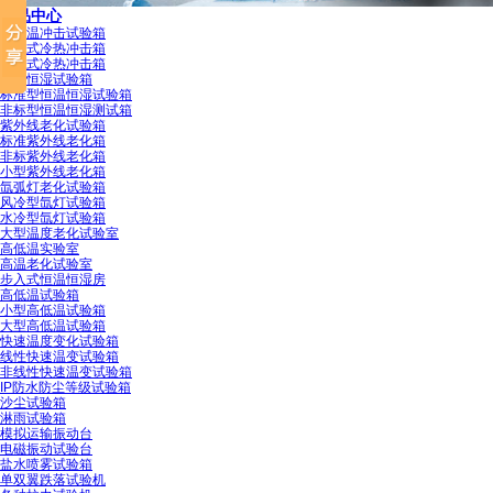
产品中心
高低温冲击试验箱
三箱式冷热冲击箱
二箱式冷热冲击箱
恒温恒湿试验箱
标准型恒温恒湿试验箱
非标型恒温恒湿测试箱
紫外线老化试验箱
标准紫外线老化箱
非标紫外线老化箱
小型紫外线老化箱
氙弧灯老化试验箱
恒温防结霜校准证书
风冷型氙灯试验箱
水冷型氙灯试验箱
大型温度老化试验室
高低温实验室
高温老化试验室
步入式恒温恒湿房
高低温试验箱
小型高低温试验箱
大型高低温试验箱
高低温交变校准证书
快速温度变化试验箱
线性快速温变试验箱
非线性快速温变试验箱
IP防水防尘等级试验箱
沙尘试验箱
淋雨试验箱
模拟运输振动台
电磁振动试验台
盐水喷雾试验箱
检测仪表校准证书
单双翼跌落试验机