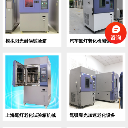
模拟阳光耐候试验箱
汽车氙灯老化检测试验箱
上海氙灯老化试验箱机械
氙弧曝光加速老化设备
设备厂