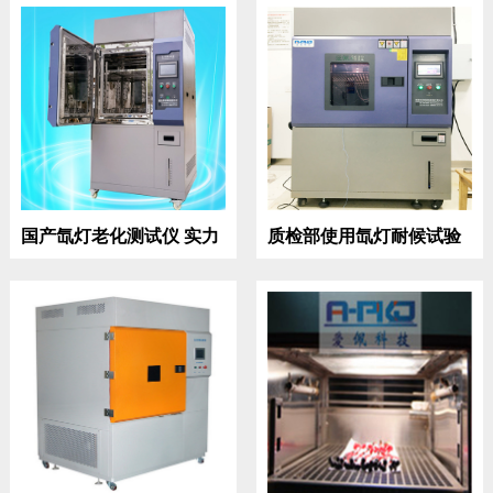
国产氙灯老化测试仪 实力
质检部使用氙灯耐候试验
厂家
箱