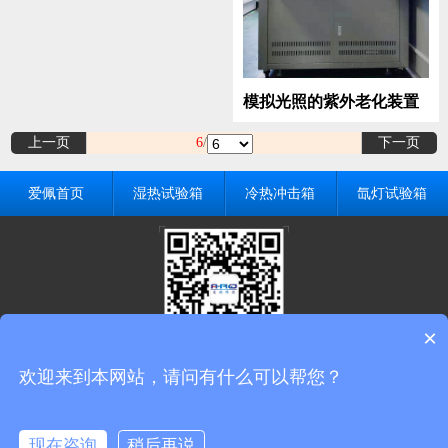
模拟光照的紫外老化装置
上一页
6
/
下一页
爱佩首页
湿热试验箱
冷热冲击箱
氙灯试验箱
×
扫一扫，更精彩
欢迎来到本网站，请问有什么可以帮您？
地址：东莞市常平镇万布路53号千洪产业园
现在咨询
稍后再说
全国采购热线：
400-6727-800