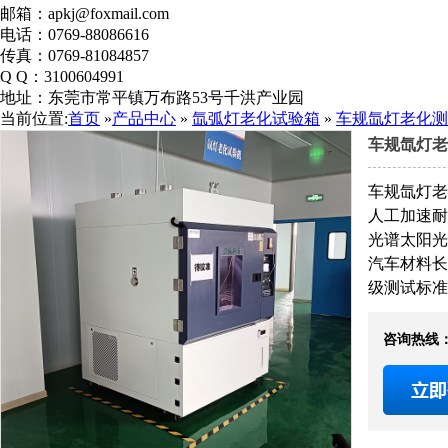
邮箱：
apkj@foxmail.com
电话：
0769-88086616
传真：
0769-81084857
Q Q：
3100604991
地址：
东莞市常平镇万布路53号千洪产业园
盐雾箱校准证书
当前位置:
首页
»
产品中心
»
氙弧灯老化试验箱
»
车规氙灯老化测
车规氙灯老
车规氙灯老
人工加速耐
光谱太阳光
汽车材料长
级测试标准
咨询热线