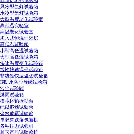
氙弧灯老化试验箱
风冷型氙灯试验箱
水冷型氙灯试验箱
大型温度老化试验室
高低温实验室
高温老化试验室
冲击箱校准证书
步入式恒温恒湿房
高低温试验箱
小型高低温试验箱
大型高低温试验箱
快速温度变化试验箱
线性快速温变试验箱
高低温交变校准证书
非线性快速温变试验箱
IP防水防尘等级试验箱
沙尘试验箱
淋雨试验箱
模拟运输振动台
电磁振动试验台
盐水喷雾试验箱
恒温防结霜校准证书
单双翼跌落试验机
各种拉力试验机
其它产品试验箱机