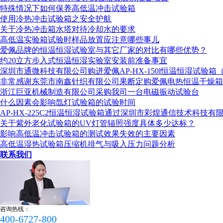
冲击箱校准证书
特殊情况下如何保养高低温冲击试验箱
使用冷热冲击试验箱之安全护航
关于冷热冲击箱水塔对待冷却水的要求
高低温实验箱试验时样品放置应注意哪些事儿
爱佩品牌的恒温恒湿试验室与其它厂家的对比有哪些优势？
约20立方步入式恒温恒湿实验室安装前准备事宜
深圳市通微科技有限公司购进爱佩AP-HX-150l恒温恒湿试验箱
高低温交变校准证书
非常感谢东莞市南鑫针织有限公司果断定购爱佩电热恒温干燥箱
浙江巨亚机械制造有限公司采购我司一台电磁振动试验台
什么因素会影响氙灯试验箱的试验时间
AP-HX-225C2恒温恒湿试验箱通过深圳市彩煌通信技术科技有
关于紫外老化试验箱的UV灯管辐照强度具体多少达标？
影响高低温冲击试验箱的测试效果失效的主要因素
恒温防结霜校准证书
高低温湿热试验箱压缩机排气与吸入压力问题分析
联系我们
老化箱校准证书
咨询热线：
400-6727-800